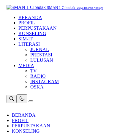
Skip
to
SMAN 1 Cibadak
Vidya Dharma Anoraga
content
BERANDA
PROFIL
PERPUSTAKAAN
KONSELING
SIM-IT
LITERASI
JURNAL
PRESTASI
LULUSAN
MEDIA
TV
RADIO
INSTAGRAM
OSKA
BERANDA
PROFIL
PERPUSTAKAAN
KONSELING