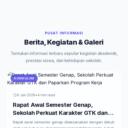
PUSAT INFORMASI
Berita, Kegiatan & Galeri
Temukan informasi terbaru seputar kegiatan akademik,
prestasi siswa, dan kehidupan sekolah.
KURIKULUM
9 Jan 2026
•
4 min read
Rapat Awal Semester Genap,
Sekolah Perkuat Karakter GTK dan
Paparkan Program Kerja
Rapat awal semester genap dilaksanakan dengan diikuti
oleh seluruh guru dan tenaga kependidikan pada Jumat,