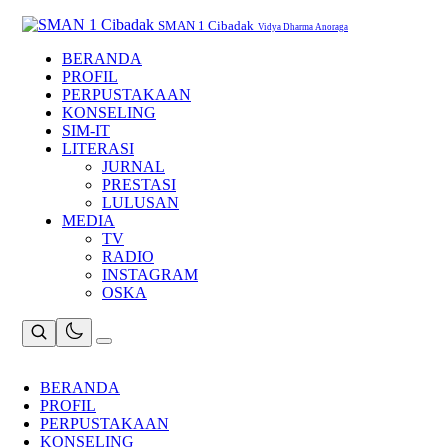
Skip
to
SMAN 1 Cibadak
Vidya Dharma Anoraga
content
BERANDA
PROFIL
PERPUSTAKAAN
KONSELING
SIM-IT
LITERASI
JURNAL
PRESTASI
LULUSAN
MEDIA
TV
RADIO
INSTAGRAM
OSKA
BERANDA
PROFIL
PERPUSTAKAAN
KONSELING