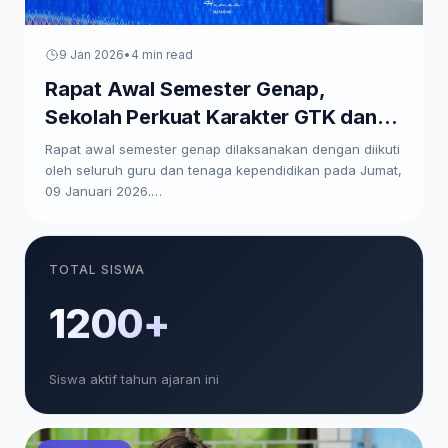
9 Jan 2026
•
4 min read
Rapat Awal Semester Genap,
Sekolah Perkuat Karakter GTK dan
Paparkan Program Kerja
Rapat awal semester genap dilaksanakan dengan diikuti
oleh seluruh guru dan tenaga kependidikan pada Jumat,
09 Januari 2026.…
TOTAL SISWA
1200+
Siswa aktif tahun ajaran ini