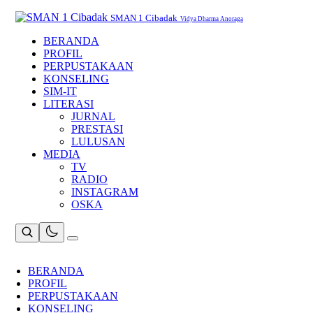
Skip
to
SMAN 1 Cibadak
Vidya Dharma Anoraga
content
BERANDA
PROFIL
PERPUSTAKAAN
KONSELING
SIM-IT
LITERASI
JURNAL
PRESTASI
LULUSAN
MEDIA
TV
RADIO
INSTAGRAM
OSKA
BERANDA
PROFIL
PERPUSTAKAAN
KONSELING