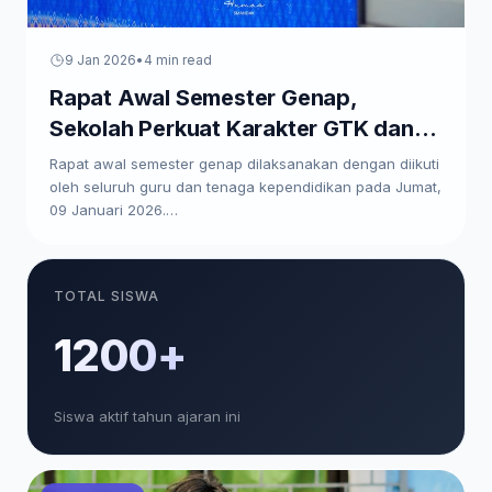
9 Jan 2026
•
4 min read
Rapat Awal Semester Genap,
Sekolah Perkuat Karakter GTK dan
Paparkan Program Kerja
Rapat awal semester genap dilaksanakan dengan diikuti
oleh seluruh guru dan tenaga kependidikan pada Jumat,
09 Januari 2026.…
TOTAL SISWA
1200+
Siswa aktif tahun ajaran ini