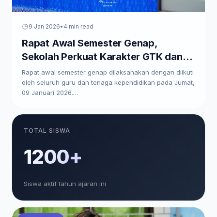
9 Jan 2026
•
4 min read
Rapat Awal Semester Genap,
Sekolah Perkuat Karakter GTK dan
Paparkan Program Kerja
Rapat awal semester genap dilaksanakan dengan diikuti
oleh seluruh guru dan tenaga kependidikan pada Jumat,
09 Januari 2026.…
TOTAL SISWA
1200+
Siswa aktif tahun ajaran ini