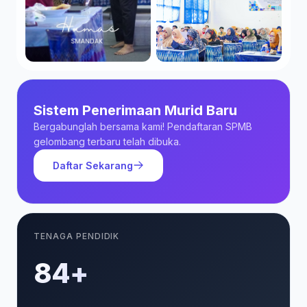
Sistem Penerimaan Murid Baru
Bergabunglah bersama kami! Pendaftaran SPMB
gelombang terbaru telah dibuka.
Daftar Sekarang
TENAGA PENDIDIK
85+