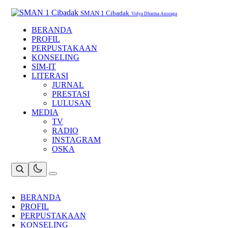
Skip
to
SMAN 1 Cibadak
Vidya Dharma Anoraga
content
BERANDA
PROFIL
PERPUSTAKAAN
KONSELING
SIM-IT
LITERASI
JURNAL
PRESTASI
LULUSAN
MEDIA
TV
RADIO
INSTAGRAM
OSKA
BERANDA
PROFIL
PERPUSTAKAAN
KONSELING