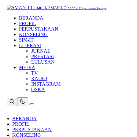
Skip
to
SMAN 1 Cibadak
Vidya Dharma Anoraga
content
BERANDA
PROFIL
PERPUSTAKAAN
KONSELING
SIM-IT
LITERASI
JURNAL
PRESTASI
LULUSAN
MEDIA
TV
RADIO
INSTAGRAM
OSKA
BERANDA
PROFIL
PERPUSTAKAAN
KONSELING