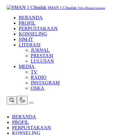
Skip
to
SMAN 1 Cibadak
Vidya Dharma Anoraga
content
BERANDA
PROFIL
PERPUSTAKAAN
KONSELING
SIM-IT
LITERASI
JURNAL
PRESTASI
LULUSAN
MEDIA
TV
RADIO
INSTAGRAM
OSKA
BERANDA
PROFIL
PERPUSTAKAAN
KONSELING