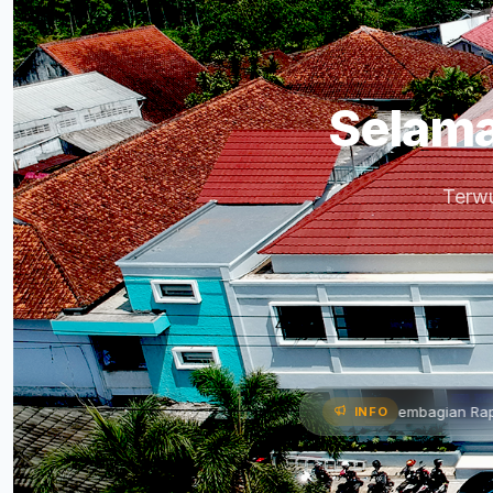
Selama
Terwu
arkan Program Kerja •
📌 Pembagian Rapor Semester Gena
INFO