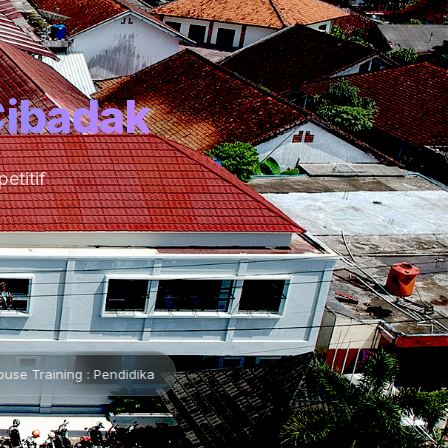
Cibadak
etitif
ndidikan Karakter Pancawaluya •
📌 Lembaran Baru •