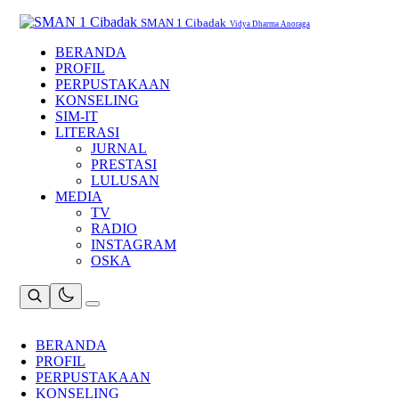
Skip
to
SMAN 1 Cibadak
Vidya Dharma Anoraga
content
BERANDA
PROFIL
PERPUSTAKAAN
KONSELING
SIM-IT
LITERASI
JURNAL
PRESTASI
LULUSAN
MEDIA
TV
RADIO
INSTAGRAM
OSKA
BERANDA
PROFIL
PERPUSTAKAAN
KONSELING