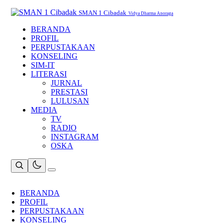
Skip
to
SMAN 1 Cibadak
Vidya Dharma Anoraga
content
BERANDA
PROFIL
PERPUSTAKAAN
KONSELING
SIM-IT
LITERASI
JURNAL
PRESTASI
LULUSAN
MEDIA
TV
RADIO
INSTAGRAM
OSKA
BERANDA
PROFIL
PERPUSTAKAAN
KONSELING