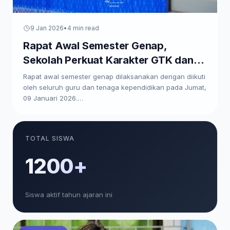
9 Jan 2026
•
4 min read
Rapat Awal Semester Genap,
Sekolah Perkuat Karakter GTK dan
Paparkan Program Kerja
Rapat awal semester genap dilaksanakan dengan diikuti
oleh seluruh guru dan tenaga kependidikan pada Jumat,
09 Januari 2026.…
TOTAL SISWA
1200+
Siswa aktif tahun ajaran ini