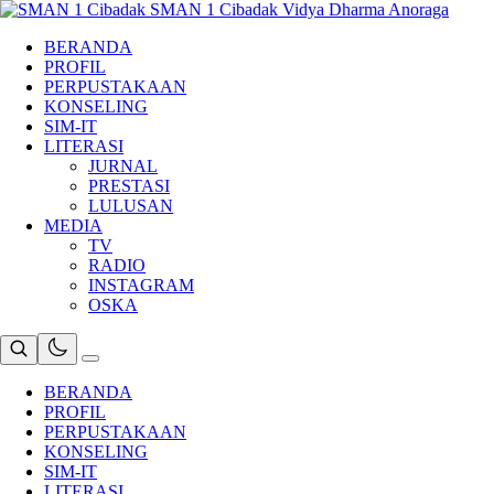
Skip
SMAN 1 Cibadak
Vidya Dharma Anoraga
to
BERANDA
content
PROFIL
PERPUSTAKAAN
KONSELING
SIM-IT
LITERASI
JURNAL
PRESTASI
LULUSAN
MEDIA
TV
RADIO
INSTAGRAM
OSKA
BERANDA
PROFIL
PERPUSTAKAAN
KONSELING
SIM-IT
LITERASI