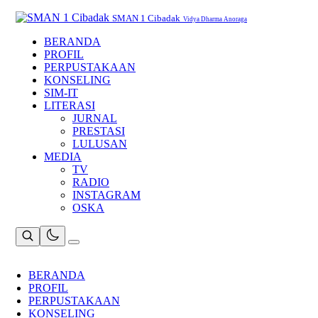
Skip
to
SMAN 1 Cibadak
Vidya Dharma Anoraga
content
BERANDA
PROFIL
PERPUSTAKAAN
KONSELING
SIM-IT
LITERASI
JURNAL
PRESTASI
LULUSAN
MEDIA
TV
RADIO
INSTAGRAM
OSKA
BERANDA
PROFIL
PERPUSTAKAAN
KONSELING