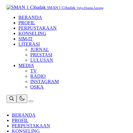
Skip
to
SMAN 1 Cibadak
Vidya Dharma Anoraga
content
BERANDA
PROFIL
PERPUSTAKAAN
KONSELING
SIM-IT
LITERASI
JURNAL
PRESTASI
LULUSAN
MEDIA
TV
RADIO
INSTAGRAM
OSKA
BERANDA
PROFIL
PERPUSTAKAAN
KONSELING