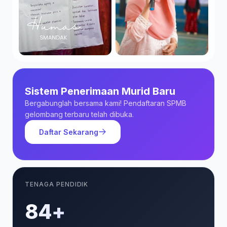
Sistem Penerimaan Murid Baru
Bergabunglah bersama kami! Pendaftaran SPMB
gelombang terbaru telah dibuka.
Daftar Sekarang
TENAGA PENDIDIK
85+