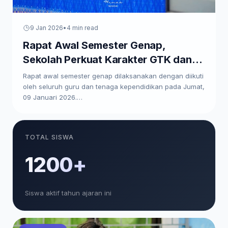
9 Jan 2026
•
4 min read
Rapat Awal Semester Genap,
Sekolah Perkuat Karakter GTK dan
Paparkan Program Kerja
Rapat awal semester genap dilaksanakan dengan diikuti
oleh seluruh guru dan tenaga kependidikan pada Jumat,
09 Januari 2026.…
TOTAL SISWA
1200+
Siswa aktif tahun ajaran ini