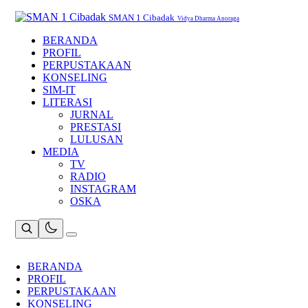
Skip
to
SMAN 1 Cibadak
Vidya Dharma Anoraga
content
BERANDA
PROFIL
PERPUSTAKAAN
KONSELING
SIM-IT
LITERASI
JURNAL
PRESTASI
LULUSAN
MEDIA
TV
RADIO
INSTAGRAM
OSKA
BERANDA
PROFIL
PERPUSTAKAAN
KONSELING