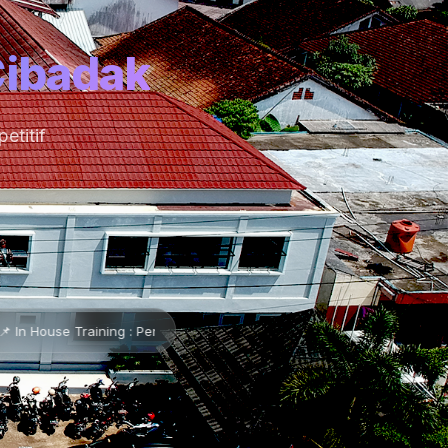
Cibadak
etitif
: Pendidikan Karakter Pancawaluya •
📌 Lembaran Baru •