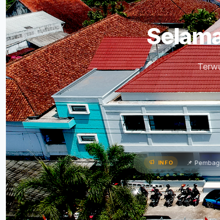
Selama
Terwu
 Paparkan Program Kerja •
📌 Pembagian Rapor Semester 
INFO