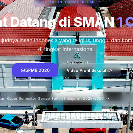
PORTAL INFORMASI RESMI
t Datang di SMAN
1 
judnya insan Indonesia yang religius, unggul dan komp
di tingkat Internasional.
SPMB 2026
Video Profil Sekolah
Genap Tahun Pelajaran 2025-2026 •
📌 In House Training 