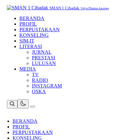
Skip
to
SMAN 1 Cibadak
Vidya Dharma Anoraga
content
BERANDA
PROFIL
PERPUSTAKAAN
KONSELING
SIM-IT
LITERASI
JURNAL
PRESTASI
LULUSAN
MEDIA
TV
RADIO
INSTAGRAM
OSKA
BERANDA
PROFIL
PERPUSTAKAAN
KONSELING