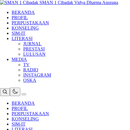
Skip
SMAN 1 Cibadak
Vidya Dharma Anoraga
to
BERANDA
content
PROFIL
PERPUSTAKAAN
KONSELING
SIM-IT
LITERASI
JURNAL
PRESTASI
LULUSAN
MEDIA
TV
RADIO
INSTAGRAM
OSKA
BERANDA
PROFIL
PERPUSTAKAAN
KONSELING
SIM-IT
LITERASI