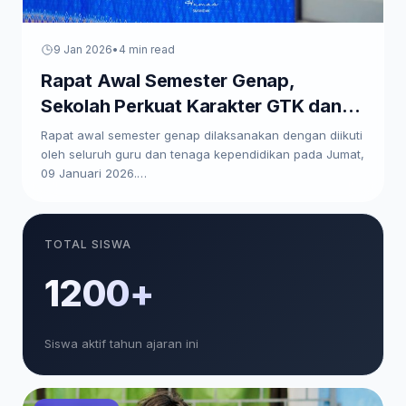
9 Jan 2026
•
4 min read
Rapat Awal Semester Genap,
Sekolah Perkuat Karakter GTK dan
Paparkan Program Kerja
Rapat awal semester genap dilaksanakan dengan diikuti
oleh seluruh guru dan tenaga kependidikan pada Jumat,
09 Januari 2026.…
TOTAL SISWA
1200+
Siswa aktif tahun ajaran ini