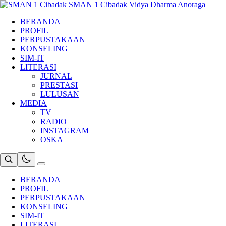
Skip
SMAN 1 Cibadak
Vidya Dharma Anoraga
to
BERANDA
content
PROFIL
PERPUSTAKAAN
KONSELING
SIM-IT
LITERASI
JURNAL
PRESTASI
LULUSAN
MEDIA
TV
RADIO
INSTAGRAM
OSKA
BERANDA
PROFIL
PERPUSTAKAAN
KONSELING
SIM-IT
LITERASI