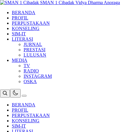
Skip
SMAN 1 Cibadak
Vidya Dharma Anoraga
to
BERANDA
content
PROFIL
PERPUSTAKAAN
KONSELING
SIM-IT
LITERASI
JURNAL
PRESTASI
LULUSAN
MEDIA
TV
RADIO
INSTAGRAM
OSKA
BERANDA
PROFIL
PERPUSTAKAAN
KONSELING
SIM-IT
LITERASI