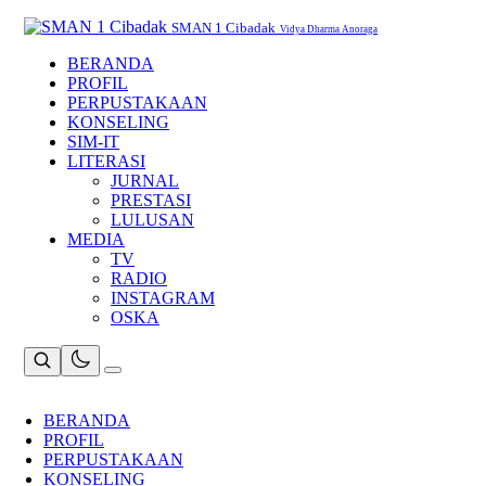
Skip
to
SMAN 1 Cibadak
Vidya Dharma Anoraga
content
BERANDA
PROFIL
PERPUSTAKAAN
KONSELING
SIM-IT
LITERASI
JURNAL
PRESTASI
LULUSAN
MEDIA
TV
RADIO
INSTAGRAM
OSKA
BERANDA
PROFIL
PERPUSTAKAAN
KONSELING