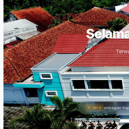
Selama
Terwu
n Program Kerja •
📌 Pembagian Rapor Semester Genap Ta
INFO