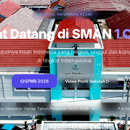
PORTAL INFORMASI RESMI
t Datang di SMAN
1 
judnya insan Indonesia yang religius, unggul dan komp
di tingkat Internasional.
SPMB 2026
Video Profil Sekolah
hun Pelajaran 2025-2026 •
📌 In House Training : Pendid