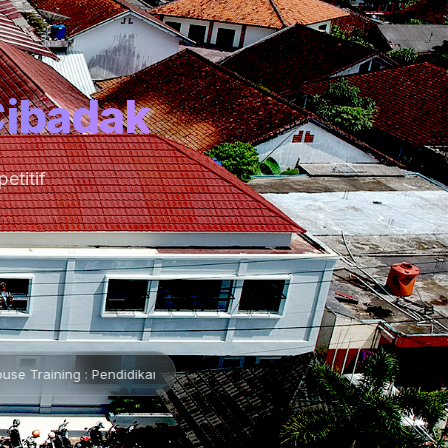
Cibadak
etitif
ikan Karakter Pancawaluya •
📌 Lembaran Baru •