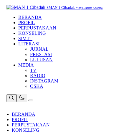
Skip
to
SMAN 1 Cibadak
Vidya Dharma Anoraga
content
BERANDA
PROFIL
PERPUSTAKAAN
KONSELING
SIM-IT
LITERASI
JURNAL
PRESTASI
LULUSAN
MEDIA
TV
RADIO
INSTAGRAM
OSKA
BERANDA
PROFIL
PERPUSTAKAAN
KONSELING