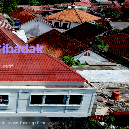
Cibadak
etitif
endidikan Karakter Pancawaluya •
📌 Lembaran Baru •