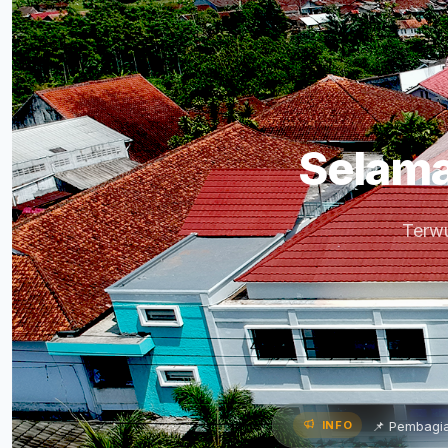
Selama
Terwu
parkan Program Kerja •
📌 Pembagian Rapor Semester Gen
INFO