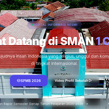
PORTAL INFORMASI RESMI
t Datang di SMAN
1 
judnya insan Indonesia yang religius, unggul dan komp
di tingkat Internasional.
SPMB 2026
Video Profil Sekolah
ap Tahun Pelajaran 2025-2026 •
📌 In House Training : P