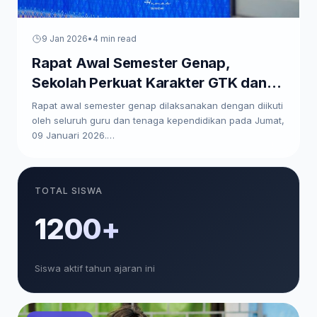
9 Jan 2026
•
4 min read
Rapat Awal Semester Genap,
Sekolah Perkuat Karakter GTK dan
Paparkan Program Kerja
Rapat awal semester genap dilaksanakan dengan diikuti
oleh seluruh guru dan tenaga kependidikan pada Jumat,
09 Januari 2026.…
TOTAL SISWA
1200+
Siswa aktif tahun ajaran ini