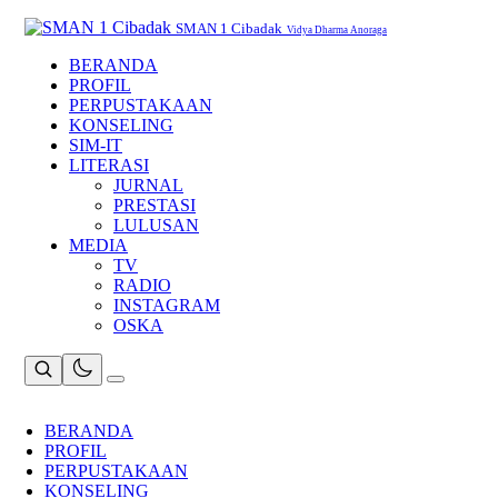
Skip
to
SMAN 1 Cibadak
Vidya Dharma Anoraga
content
BERANDA
PROFIL
PERPUSTAKAAN
KONSELING
SIM-IT
LITERASI
JURNAL
PRESTASI
LULUSAN
MEDIA
TV
RADIO
INSTAGRAM
OSKA
BERANDA
PROFIL
PERPUSTAKAAN
KONSELING