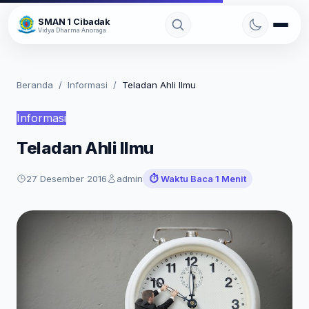
Skip
SMAN 1 Cibadak
to
Vidya Dharma Anoraga
content
Beranda
/
Informasi
/
Teladan Ahli Ilmu
Informasi
Teladan Ahli Ilmu
27 Desember 2016
admin
⏱️ Waktu Baca 1 Menit