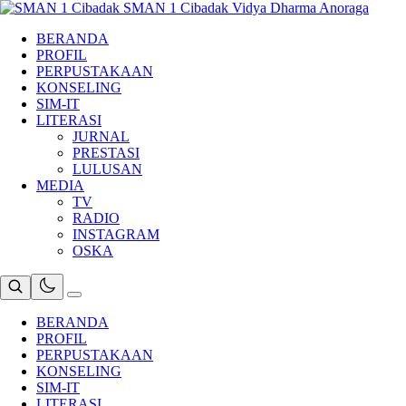
Skip
SMAN 1 Cibadak
Vidya Dharma Anoraga
to
BERANDA
content
PROFIL
PERPUSTAKAAN
KONSELING
SIM-IT
LITERASI
JURNAL
PRESTASI
LULUSAN
MEDIA
TV
RADIO
INSTAGRAM
OSKA
BERANDA
PROFIL
PERPUSTAKAAN
KONSELING
SIM-IT
LITERASI