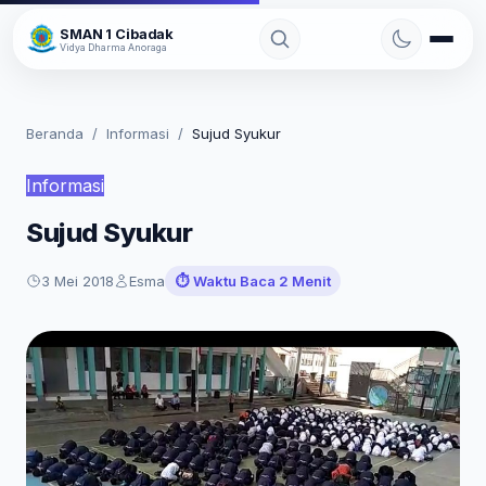
Skip
SMAN 1 Cibadak
to
Vidya Dharma Anoraga
content
Beranda
/
Informasi
/
Sujud Syukur
Informasi
Sujud Syukur
3 Mei 2018
Esma
⏱️ Waktu Baca 2 Menit