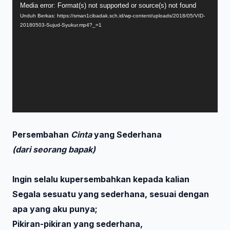
Pemutar
Media error: Format(s) not supported or source(s) not found
Unduh Berkas: https://sman1cibadak.sch.id/wp-content/uploads/2018/05/VID-
Video
20180503-Sujud-Syukur.mp4?_=1
Persembahan
Cinta
yang Sederhana
(dari seorang bapak)
Ingin selalu kupersembahkan kepada kalian
Segala sesuatu yang sederhana, sesuai dengan
apa yang aku punya;
Pikiran-pikiran yang sederhana,