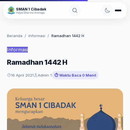
Skip
SMAN 1 Cibadak
to
Vidya Dharma Anoraga
content
Beranda
/
Informasi
/
Ramadhan 1442 H
Informasi
Ramadhan 1442 H
16 April 2021
Admin 1
⏱️ Waktu Baca 0 Menit