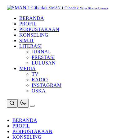
Skip
to
SMAN 1 Cibadak
Vidya Dharma Anoraga
content
BERANDA
PROFIL
PERPUSTAKAAN
KONSELING
SIM-IT
LITERASI
JURNAL
PRESTASI
LULUSAN
MEDIA
TV
RADIO
INSTAGRAM
OSKA
BERANDA
PROFIL
PERPUSTAKAAN
KONSELING