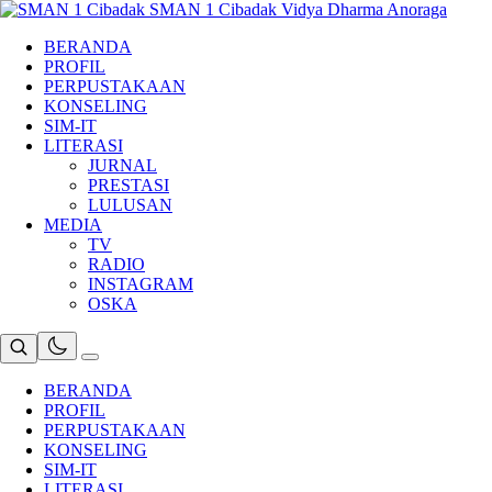
Skip
SMAN 1 Cibadak
Vidya Dharma Anoraga
to
BERANDA
content
PROFIL
PERPUSTAKAAN
KONSELING
SIM-IT
LITERASI
JURNAL
PRESTASI
LULUSAN
MEDIA
TV
RADIO
INSTAGRAM
OSKA
BERANDA
PROFIL
PERPUSTAKAAN
KONSELING
SIM-IT
LITERASI