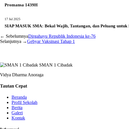
Promansa 1439H
17 Jul 2025
SIAP MASUK SMA: Bekal Wajib, Tantangan, dan Peluang untuk 
← Sebelumnya
Dirgahayu Republik Indonesia ke-76
Selanjutnya →
Gebyar Vaksinasi Tahap 1
SMAN 1 Cibadak
Vidya Dharma Anoraga
Tautan Cepat
Beranda
Profil Sekolah
Berita
Galeri
Kontak