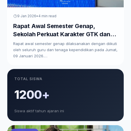
9 Jan 2026
•
4 min read
Rapat Awal Semester Genap,
Sekolah Perkuat Karakter GTK dan
Paparkan Program Kerja
Rapat awal semester genap dilaksanakan dengan diikuti
oleh seluruh guru dan tenaga kependidikan pada Jumat,
09 Januari 2026.…
TOTAL SISWA
1200+
Siswa aktif tahun ajaran ini