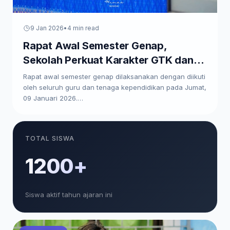
9 Jan 2026
•
4 min read
Rapat Awal Semester Genap,
Sekolah Perkuat Karakter GTK dan
Paparkan Program Kerja
Rapat awal semester genap dilaksanakan dengan diikuti
oleh seluruh guru dan tenaga kependidikan pada Jumat,
09 Januari 2026.…
TOTAL SISWA
1200+
Siswa aktif tahun ajaran ini