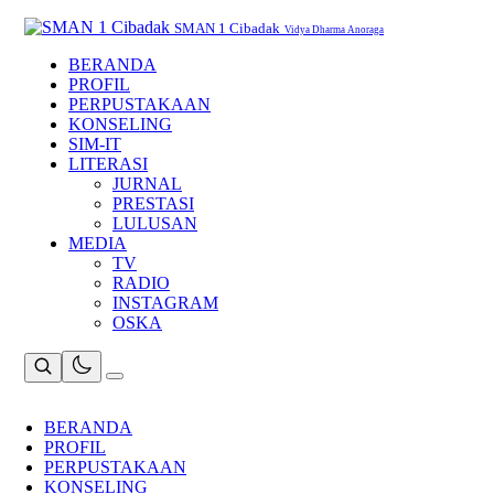
Skip
to
SMAN 1 Cibadak
Vidya Dharma Anoraga
content
BERANDA
PROFIL
PERPUSTAKAAN
KONSELING
SIM-IT
LITERASI
JURNAL
PRESTASI
LULUSAN
MEDIA
TV
RADIO
INSTAGRAM
OSKA
BERANDA
PROFIL
PERPUSTAKAAN
KONSELING