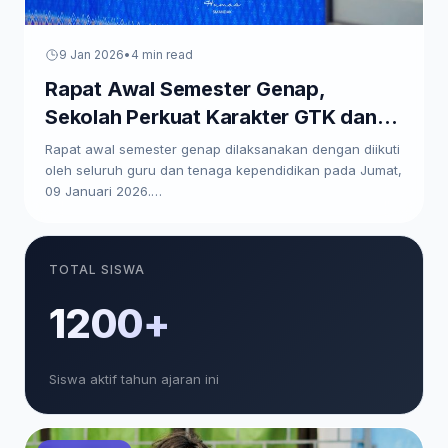
9 Jan 2026
•
4 min read
Rapat Awal Semester Genap,
Sekolah Perkuat Karakter GTK dan
Paparkan Program Kerja
Rapat awal semester genap dilaksanakan dengan diikuti
oleh seluruh guru dan tenaga kependidikan pada Jumat,
09 Januari 2026.…
TOTAL SISWA
1200+
Siswa aktif tahun ajaran ini