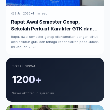
9 Jan 2026
•
4 min read
Rapat Awal Semester Genap,
Sekolah Perkuat Karakter GTK dan
Paparkan Program Kerja
Rapat awal semester genap dilaksanakan dengan diikuti
oleh seluruh guru dan tenaga kependidikan pada Jumat,
09 Januari 2026.…
TOTAL SISWA
1200+
Siswa aktif tahun ajaran ini