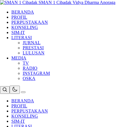
Skip
SMAN 1 Cibadak
Vidya Dharma Anoraga
to
BERANDA
content
PROFIL
PERPUSTAKAAN
KONSELING
SIM-IT
LITERASI
JURNAL
PRESTASI
LULUSAN
MEDIA
TV
RADIO
INSTAGRAM
OSKA
BERANDA
PROFIL
PERPUSTAKAAN
KONSELING
SIM-IT
LITERASI