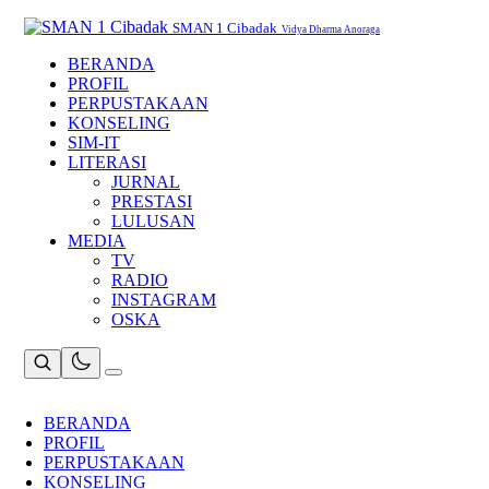
Skip
to
SMAN 1 Cibadak
Vidya Dharma Anoraga
content
BERANDA
PROFIL
PERPUSTAKAAN
KONSELING
SIM-IT
LITERASI
JURNAL
PRESTASI
LULUSAN
MEDIA
TV
RADIO
INSTAGRAM
OSKA
BERANDA
PROFIL
PERPUSTAKAAN
KONSELING