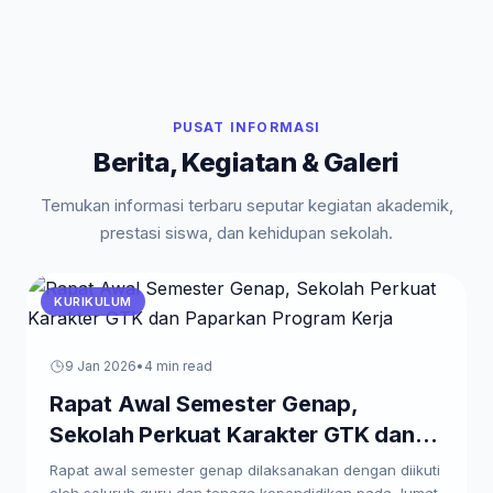
PUSAT INFORMASI
Berita, Kegiatan & Galeri
Temukan informasi terbaru seputar kegiatan akademik,
prestasi siswa, dan kehidupan sekolah.
KURIKULUM
9 Jan 2026
•
4 min read
Rapat Awal Semester Genap,
Sekolah Perkuat Karakter GTK dan
Paparkan Program Kerja
Rapat awal semester genap dilaksanakan dengan diikuti
oleh seluruh guru dan tenaga kependidikan pada Jumat,