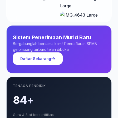
Sistem Penerimaan Murid Baru
Bergabunglah bersama kami! Pendaftaran SPMB
gelombang terbaru telah dibuka.
Daftar Sekarang
TENAGA PENDIDIK
85+
Guru & Staf bersertifikasi