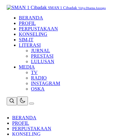
Skip
to
SMAN 1 Cibadak
Vidya Dharma Anoraga
content
BERANDA
PROFIL
PERPUSTAKAAN
KONSELING
SIM-IT
LITERASI
JURNAL
PRESTASI
LULUSAN
MEDIA
TV
RADIO
INSTAGRAM
OSKA
BERANDA
PROFIL
PERPUSTAKAAN
KONSELING